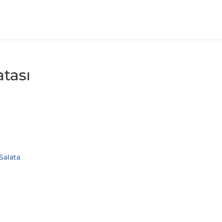
tası
Salata