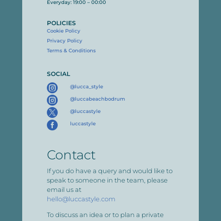
Everyday: 19:00 – 00:00
POLICIES
Cookie Policy
Privacy Policy
Terms & Conditions
SOCIAL

@lucca_style

@luccabeachbodrum

@luccastyle

luccastyle
Contact
If you do have a query and would like to
speak to someone in the team, please
email us at
hello@luccastyle.com
To discuss an idea or to plan a private