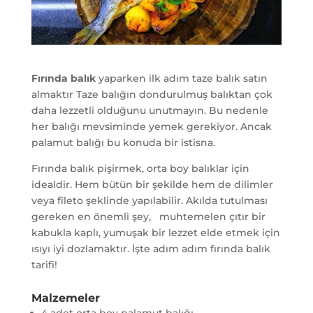
Fırında balık
yaparken ilk adım taze balık satın
almaktır Taze balığın dondurulmuş balıktan çok
daha lezzetli olduğunu unutmayın. Bu nedenle
her balığı mevsiminde yemek gerekiyor. Ancak
palamut balığı bu konuda bir istisna.
Fırında balık pişirmek, orta boy balıklar için
idealdir. Hem bütün bir şekilde hem de dilimler
veya fileto şeklinde yapılabilir. A
kılda tutulması
gereken en önemli şey,
muhtemelen çıtır bir
kabukla kaplı, yumuşak bir lezzet elde etmek için
ısıyı iyi dozlamaktır. İşte adım adım fırında balık
tarifi!
Malzemeler
4 adet orta boy palamut balığı