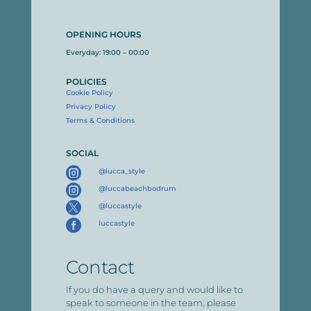
OPENING HOURS
Everyday: 19:00 – 00:00
POLICIES
Cookie Policy
Privacy Policy
Terms & Conditions
SOCIAL

@lucca_style

@luccabeachbodrum

@luccastyle

luccastyle
Contact
If you do have a query and would like to
speak to someone in the team, please