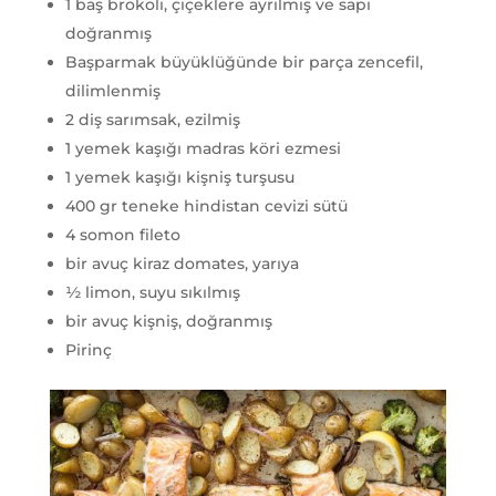
1 baş brokoli, çiçeklere ayrılmış ve sapı
doğranmış
Başparmak büyüklüğünde bir parça zencefil,
dilimlenmiş
2 diş sarımsak, ezilmiş
1 yemek kaşığı madras köri ezmesi
1 yemek kaşığı kişniş turşusu
400 gr teneke hindistan cevizi sütü
4 somon fileto
bir avuç kiraz domates, yarıya
½ limon, suyu sıkılmış
bir avuç kişniş, doğranmış
Pirinç