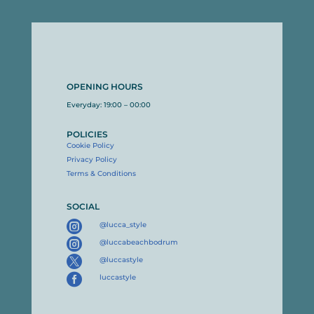
OPENING HOURS
Everyday: 19:00 – 00:00
POLICIES
Cookie Policy
Privacy Policy
Terms & Conditions
SOCIAL

@lucca_style

@luccabeachbodrum

@luccastyle

luccastyle