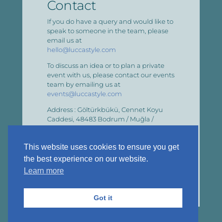
Contact
If you do have a query and would like to
speak to someone in the team, please
email us at
hello@luccastyle.com
To discuss an idea or to plan a private
event with us, please contact our events
team by emailing us at
events@luccastyle.com
Address : Göltürkbükü, Cennet Koyu
Caddesi, 48483 Bodrum / Muğla /
TURKIYE
Phone :
(+90) 535 452 84 84
This website uses cookies to ensure you get

WhatsApp
the best experience on our website.
Learn more
Got it