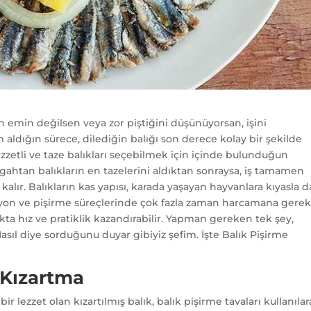
 emin değilsen veya zor piştiğini düşünüyorsan, işini
ım aldığın sürece, dilediğin balığı son derece kolay bir şekilde
 lezzetli ve taze balıkları seçebilmek için içinde bulunduğun
gahtan balıkların en tazelerini aldıktan sonraysa, iş tamamen
lır. Balıkların kas yapısı, karada yaşayan hayvanlara kıyasla 
yon ve pişirme süreçlerinde çok fazla zaman harcamana gere
fakta hız ve pratiklik kazandırabilir. Yapman gereken tek şey,
Nasıl diye sorduğunu duyar gibiyiz şefim. İşte Balık Pişirme
k Kızartma
r lezzet olan kızartılmış balık, balık pişirme tavaları kullanıla