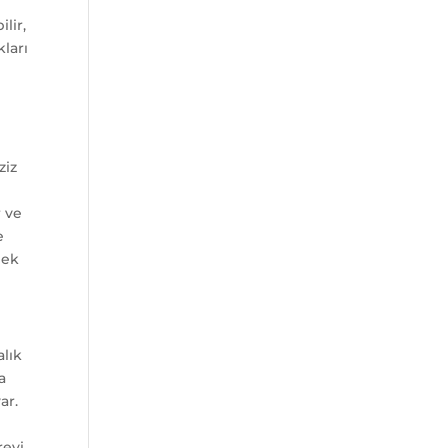
lir,
kları
ziz
r ve
e
mek
alık
a
ar.
revi