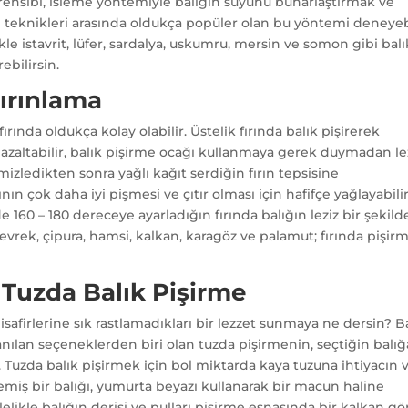
prensibi, isleme yöntemiyle balığın suyunu buharlaştırmak ve
e teknikleri arasında oldukça popüler olan bu yöntemi deneyebi
likle istavrit, lüfer, sardalya, uskumru, mersin ve somon gibi balı
ebilirsin.
Fırınlama
rında oldukça kolay olabilir. Üstelik fırında balık pişirerek
zaltabilir, balık pişirme ocağı kullanmaya gerek duymadan le
temizledikten sonra yağlı kağıt serdiğin fırın tepsisine
ının çok daha iyi pişmesi ve çıtır olması için hafifçe yağlayabili
de 160 – 180 dereceye ayarladığın fırında balığın leziz bir şekild
, levrek, çipura, hamsi, kalkan, karagöz ve palamut; fırında pişir
e Tuzda Balık Pişirme
isafirlerine sık rastlamadıkları bir lezzet sunmaya ne dersin? B
nılan seçeneklerden biri olan tuzda pişirmenin, seçtiğin balığ
. Tuzda balık pişirmek için bol miktarda kaya tuzuna ihtiyacın v
miş bir balığı, yumurta beyazı kullanarak bir macun haline
elikle balığın derisi ve pulları pişirme esnasında bir kalkan gö