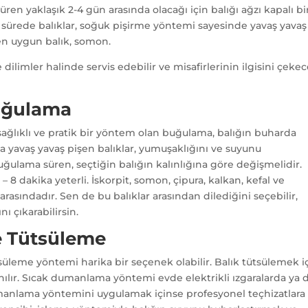
ren yaklaşık 2-4 gün arasında olacağı için balığı ağzı kapalı bi
 sürede balıklar, soğuk pişirme yöntemi sayesinde yavaş yavaş
 en uygun balık, somon.
ilimler halinde servis edebilir ve misafirlerinin ilgisini çeke
Buğulama
 sağlıklı ve pratik bir yöntem olan buğulama, balığın buharda
da yavaş yavaş pişen balıklar, yumuşaklığını ve suyunu
uğulama süren, seçtiğin balığın kalınlığına göre değişmelidir.
7 – 8 dakika yeterli. İskorpit, somon, çipura, kalkan, kefal ve
arasındadır. Sen de bu balıklar arasından dilediğini seçebilir,
nı çıkarabilirsin.
re Tütsüleme
tütsüleme yöntemi harika bir seçenek olabilir. Balık tütsülemek i
ılır. Sıcak dumanlama yöntemi evde elektrikli ızgaralarda ya 
manlama yöntemini uygulamak içinse profesyonel teçhizatlara