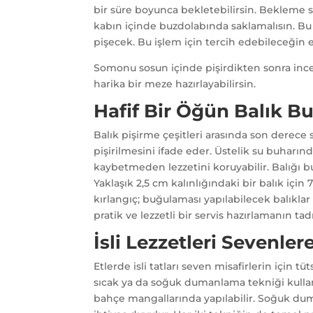
bir süre boyunca bekletebilirsin. Bekleme sü
kabın içinde buzdolabında saklamalısın. Bu
pişecek. Bu işlem için tercih edebileceğin
Somonu sosun içinde pişirdikten sonra ince d
harika bir meze hazırlayabilirsin.
Hafif Bir Öğün Balık 
Balık pişirme çeşitleri arasında son derece
pişirilmesini ifade eder. Üstelik su buharın
kaybetmeden lezzetini koruyabilir. Balığı b
Yaklaşık 2,5 cm kalınlığındaki bir balık için 
kırlangıç; buğulaması yapılabilecek balıklar 
pratik ve lezzetli bir servis hazırlamanın tadı
İsli Lezzetleri Sevenle
Etlerde isli tatları seven misafirlerin için 
sıcak ya da soğuk dumanlama tekniği kullan
bahçe mangallarında yapılabilir. Soğuk du