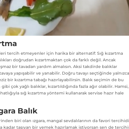
artma
i tercih etmeyenler için harika bir alternatif: Sığ kızartma
alıkları doğrudan kızartmaktan çok da farklı değil. Ancak
ışmaz bir tavadan yardım almalısın. Aksi takdirde balıklar
 tavaya yapışabilir ve yanabilir. Doğru tavayı seçtiğinde yalnızc
ziz bir kızartma tabağı hazırlayabilirsin. Balık seçimin de bu
i çok yağlı balıklar, kızartıldığında fazla ağır olabilir. Hamsi,
ahatlığıyla sığ kızartma yöntemi kullanarak servise hazır hale
gara Balık
inden biri olan ızgara, mangal sevdalılarının da favori tercihidi
 kadar taşıyan bir yemek hazırlamak istiyorsan sen de tercihi