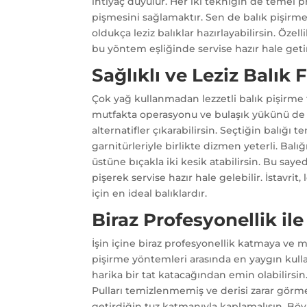
ihtiyaç duyulur. Her iki tekniğin de temel 
pişmesini sağlamaktır. Sen de balık pişirm
oldukça leziz balıklar hazırlayabilirsin. Özel
bu yöntem eşliğinde servise hazır hale getir
Sağlıklı ve Leziz Balık 
Çok yağ kullanmadan lezzetli balık pişirme fı
mutfakta operasyonu ve bulaşık yükünü de a
alternatifler çıkarabilirsin. Seçtiğin balığı 
garnitürleriyle birlikte dizmen yeterli. Balığ
üstüne bıçakla iki kesik atabilirsin. Bu saye
pişerek servise hazır hale gelebilir. İstavrit
için en ideal balıklardır.
Biraz Profesyonellik il
İşin içine biraz profesyonellik katmaya ve m
pişirme yöntemleri arasında en yaygın kulla
harika bir tat katacağından emin olabilirsin
Pulları temizlenmemiş ve derisi zarar görme
getirdiğin tuz katmanıyla kaplamalısın. Böyl