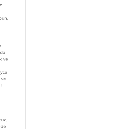
in
rbun,
a
 da
ek ve
ayca
r ve
!
tuz,
inde