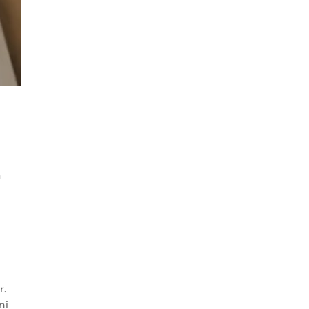
a
r.
ni