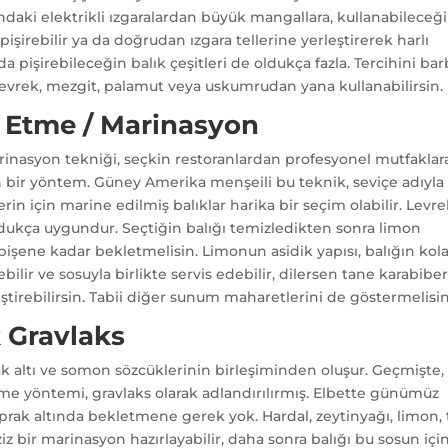
ındaki elektrikli ızgaralardan büyük mangallara, kullanabileceğ
pişirebilir ya da doğrudan ızgara tellerine yerleştirerek harlı
da pişirebileceğin balık çeşitleri de oldukça fazla. Tercihini ba
ığı, levrek, mezgit, palamut veya uskumrudan yana kullanabilirsin.
e Etme / Marinasyon
rinasyon tekniği, seçkin restoranlardan profesyonel mutfaklar
n bir yöntem. Güney Amerika menşeili bu teknik, seviçe adıyla
rlerin için marine edilmiş balıklar harika bir seçim olabilir. Levr
 oldukça uygundur. Seçtiğin balığı temizledikten sonra limon
 pişene kadar bekletmelisin. Limonun asidik yapısı, balığın kol
bilir ve sosuyla birlikte servis edebilir, dilersen tane karabibe
ştirebilirsin. Tabii diğer sunum maharetlerini de göstermelisin
k Gravlaks
rak altı ve somon sözcüklerinin birleşiminden oluşur. Geçmişte,
irme yöntemi, gravlaks olarak adlandırılırmış. Elbette günümüz
oprak altında bekletmene gerek yok. Hardal, zeytinyağı, limon, 
z bir marinasyon hazırlayabilir, daha sonra balığı bu sosun iç