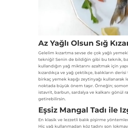
Az Yağlı Olsun Sığ Kız
Gelelim kızartma sevse de çok yağlı yemekler
tekniği! Senin de bildiğin gibi bu teknik, b
kullandığın yağ miktarını azaltmak için yap
kızardıkça ve yağ çektikçe, balıkların derisi
birkaç yemek kaşığı zeytinyağı kullanarak le
noktada büyük önem taşır. Örneğin; somon gib
istavrit, barbun, sardalya ve kalkanı gönül r
getirebilirsin.
Eşsiz Mangal Tadı ile Iz
En klasik ve lezzetli balık pişirme yöntemler
Hiç yağ kullanmadan köz tadını son lokmaya