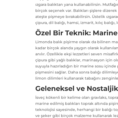
ızgara balıktan yana kullanabilirsin. Mutfağ
birçok seçenek var. Balıkları şişlere dizerek 
ateşte pişmeye bırakabilirsin. Üstelik ızgara
çipura, dil balığı, hamsi, izmarit, kılıç bal
Özel Bir Teknik: Marin
Limonda balık pişirme olarak da bilinen ma
kadar birçok alanda yaygın olarak kullanıla
anılır. Özellikle ekşi lezzetleri seven misafi
çipura gibi yağlı balıklar, marinasyon için
suyuyla hazırladığın bir marine sosu içinde
pişmesini sağlar. Daha sonra balığı dilimleye
limon dilimleri kullanarak tabağını zenginle
Geleneksel ve Nostalji
İsveç kökenli bir kelime olan gravlaks, top
marine edilmiş balıkları toprak altında piş
teknolojisi sayesinde, herhangi bir balığı t
ve şeker gibi birçok malzeme kullanarak lezi