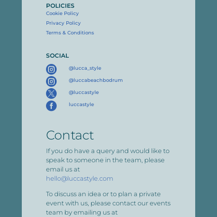
POLICIES
Cookie Policy
Privacy Policy
Terms & Conditions
SOCIAL

@lucca_style

@luccabeachbodrum

@luccastyle

luccastyle
Contact
If you do have a query and would like to
speak to someone in the team, please
email us at
hello@luccastyle.com
To discuss an idea or to plan a private
event with us, please contact our events
team by emailing us at